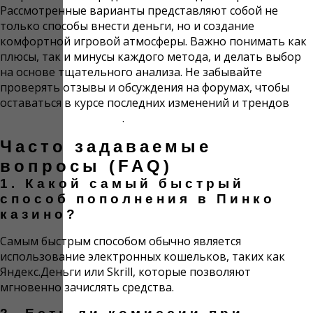
Рассмотренные варианты представляют собой не
только способы внести деньги, но и создание
комфортной игровой атмосферы. Важно понимать как
плюсы, так и минусы каждого метода, и делать выбор
на основе тщательного анализа. Не забывайте
проверять отзывы и обсуждения на форумах, чтобы
оставаться в курсе последних изменений и трендов
скачать казино пинко
.
Часто задаваемые
вопросы (FAQ)
1. Какой самый быстрый
способ пополнения в Пинко
казино?
Самым быстрым способом обычно является
использование электронных кошельков, таких как
Яндекс.Деньги или Skrill, которые позволяют
мгновенно зачислять средства.