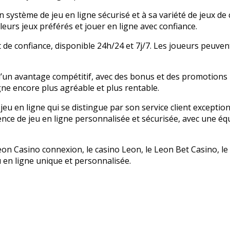
 système de jeu en ligne sécurisé et à sa variété de jeux de 
 leurs jeux préférés et jouer en ligne avec confiance.
de confiance, disponible 24h/24 et 7j/7. Les joueurs peuven
un avantage compétitif, avec des bonus et des promotions ré
gne encore plus agréable et plus rentable.
eu en ligne qui se distingue par son service client exception
ience de jeu en ligne personnalisée et sécurisée, avec une é
on Casino connexion, le casino Leon, le Leon Bet Casino, le 
 en ligne unique et personnalisée.