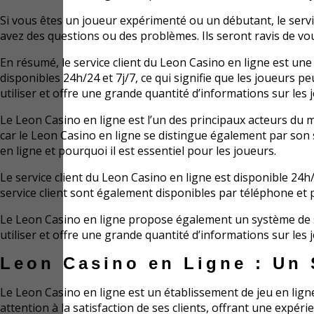
Si vous êtes un joueur expérimenté ou un débutant, le servic
avez des questions ou des problèmes. Ils seront ravis de vou
En résumé, le service client du Leon Casino en ligne est une 
disponibles 24h/24 et 7j/7, ce qui signifie que les joueurs
utiliser et offre une grande quantité d’informations sur les je
Le Leon Casino en ligne est l’un des principaux acteurs du m
car le Leon Casino en ligne se distingue également par son s
en ligne et pourquoi il est essentiel pour les joueurs.
Le service client du Leon Casino en ligne est disponible 24h
service client sont également disponibles par téléphone et pa
Le Leon Casino en ligne propose également un système de su
utiliser et offre une grande quantité d’informations sur les j
Leon Casino en Ligne : Un 
Le Leon Casino en ligne est un établissement de jeu en ligne
attention à la satisfaction de ses clients, offrant une expér