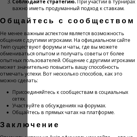
Соблюдайте стратегию.
При участии в турнирах
важно иметь продуманный подход к ставкам.
Общайтесь с сообществом
Не менее важным аспектом является возможность
общения с другими игроками. На официальном сайте
1win существуют форумы и чаты, где вы можете
обмениваться опытом и получать советы от более
опытных пользователей. Общение с другими игроками
может значительно повысить вашу способность
отмечать успехи. Вот несколько способов, как это
можно сделать:
зеркало 1 win
Присоединяйтесь к сообществам в социальных
сетях.
Участвуйте в обсуждениях на форумах.
Общайтесь в прямых чатах на платформе.
Заключение