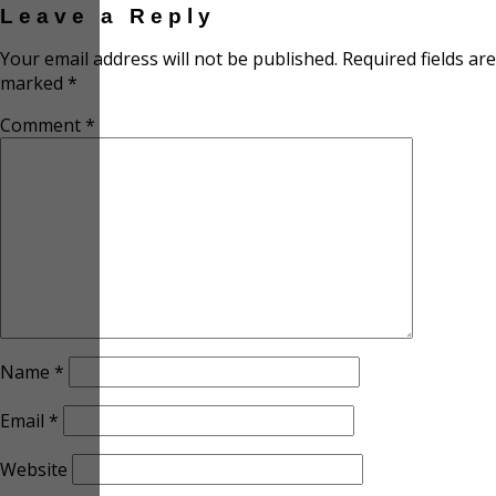
Leave a Reply
Your email address will not be published.
Required fields are
marked
*
Comment
*
Name
*
Email
*
Website