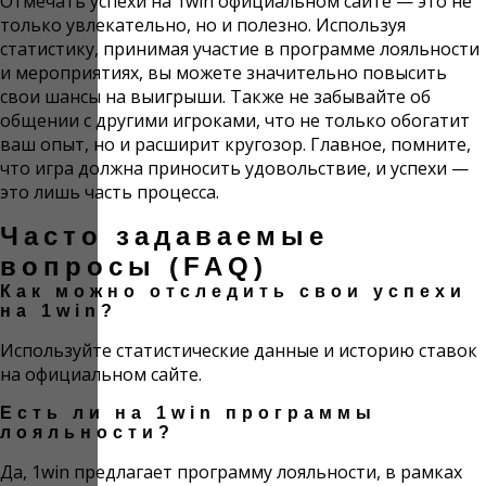
Отмечать успехи на 1win официальном сайте — это не
только увлекательно, но и полезно. Используя
статистику, принимая участие в программе лояльности
и мероприятиях, вы можете значительно повысить
свои шансы на выигрыши. Также не забывайте об
общении с другими игроками, что не только обогатит
ваш опыт, но и расширит кругозор. Главное, помните,
что игра должна приносить удовольствие, и успехи —
это лишь часть процесса.
Часто задаваемые
вопросы (FAQ)
Как можно отследить свои успехи
на 1win?
Используйте статистические данные и историю ставок
на официальном сайте.
Есть ли на 1win программы
лояльности?
Да, 1win предлагает программу лояльности, в рамках