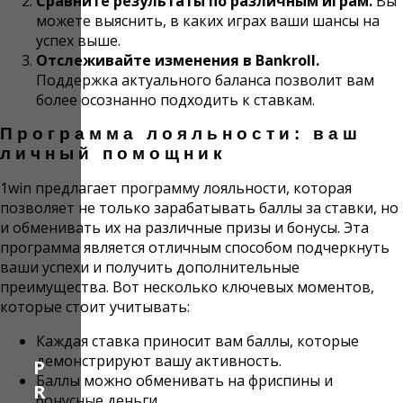
Сравните результаты по различным играм.
Вы
можете выяснить, в каких играх ваши шансы на
успех выше.
Отслеживайте изменения в Bankroll.
Поддержка актуального баланса позволит вам
более осознанно подходить к ставкам.
Программа лояльности: ваш
личный помощник
1win предлагает программу лояльности, которая
позволяет не только зарабатывать баллы за ставки, но
и обменивать их на различные призы и бонусы. Эта
программа является отличным способом подчеркнуть
ваши успехи и получить дополнительные
преимущества. Вот несколько ключевых моментов,
которые стоит учитывать:
Каждая ставка приносит вам баллы, которые
демонстрируют вашу активность.
P
Баллы можно обменивать на фриспины и
R
бонусные деньги.