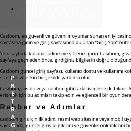
sitesi hakkında
Dvosoban
Yardımcı Olarak
Destek ve Güvenlik
Trosoban
Spratnost
Casibom, en güvenli ve güvenilir oyunlar sunan en iyi casino 
sayfasına gidin ve giriş sayfasında bulunan “Giriş Yap” buton
Prizemlje
Yeni sayfada kullanıcı adınızı ve şifrenizi girin. Casibom, güv
Prvi sprat
sayfaya geçmeden önce, girdiğiniz bilgilerin doğru olduğun
Drugi sprat
Casibom güncel giriş sayfası, kullanıcı dostu ve kullanımı ko
P
Treći sprat
size hızlı ve etkin bir şekilde yardımcı olur.
R
Četvrti sprat
Casibom, casibo veya casibon gibi farklı isimlerle de bilinir
E
erişmek için bu adımları takip edin ve eğlenceli bir oyun den
Peti sprat
T
Rehber ve Adımlar
R
Šesti sprat
A
casibom giriş için ilk adım, resmi web sitesine veya mobil u
G
sayfasında, güncel giriş bilgilerini ve güvenlik önlemlerini bu