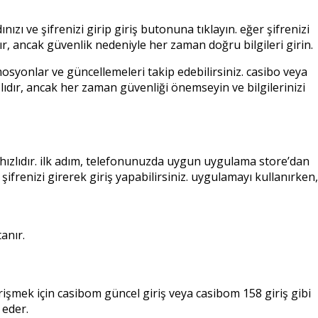
ızı ve şifrenizi girip giriş butonuna tıklayın. eğer şifrenizi
ır, ancak güvenlik nedeniyle her zaman doğru bilgileri girin.
syonlar ve güncellemeleri takip edebilirsiniz. casibo veya
ızlıdır, ancak her zaman güvenliği önemseyin ve bilgilerinizi
 hızlıdır. ilk adım, telefonunuzda uygun uygulama store’dan
şifrenizi girerek giriş yapabilirsiniz. uygulamayı kullanırken,
anır.
rişmek için casibom güncel giriş veya casibom 158 giriş gibi
 eder.